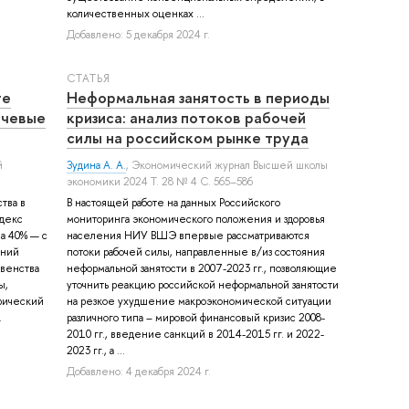
количественных оценках ...
Добавлено: 5 декабря 2024 г.
СТАТЬЯ
те
Неформальная занятость в периоды
ючевые
кризиса: анализ потоков рабочей
силы на российском рынке труда
й
Зудина А. А.
, Экономический журнал Высшей школы
экономики 2024 Т. 28 № 4 С. 565–586
тва в
В настоящей работе на данных Российского
ндекс
мониторинга экономического положения и здоровья
на 40% — с
населения НИУ ВШЭ впервые рассматриваются
аний
потоки рабочей силы, направленные в/из состояния
венства
неформальной занятости в 2007-2023 гг., позволяющие
ы,
уточнить реакцию российской неформальной занятости
рический
на резкое ухудшение макроэкономической ситуации
.
различного типа – мировой финансовый кризис 2008-
2010 гг., введение санкций в 2014-2015 гг. и 2022-
2023 гг., а ...
Добавлено: 4 декабря 2024 г.