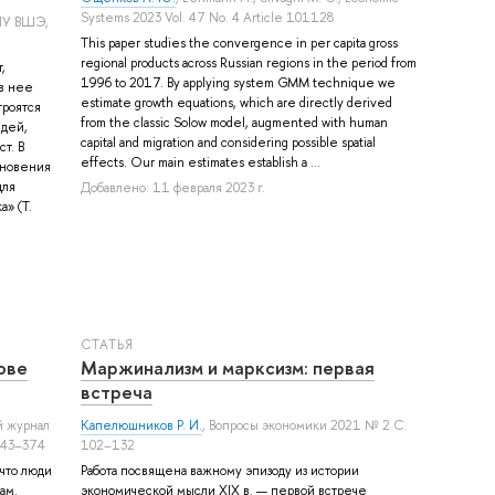
Systems 2023 Vol. 47 No. 4 Article 101128
НИУ ВШЭ,
This paper studies the convergence in per capita gross
regional products across Russian regions in the period from
,
1996 to 2017. By applying system GMM technique we
в нее
estimate growth equations, which are directly derived
троятся
from the classic Solow model, augmented with human
идей,
capital and migration and considering possible spatial
т. В
effects. Our main estimates establish a ...
кновения
для
Добавлено: 11 февраля 2023 г.
а» (Т.
СТАТЬЯ
ове
Маржинализм и марксизм: первая
встреча
й журнал
Капелюшников Р. И.
, Вопросы экономики 2021 № 2 С.
343–374
102–132
 что люди
Работа посвящена важному эпизоду из истории
ам.
экономической мысли XIX в. — первой встрече