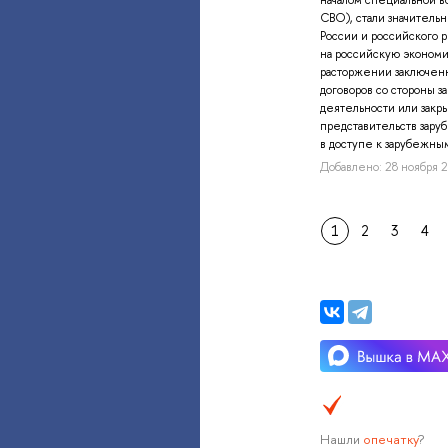
СВО), стали значитель
России и российского 
на российскую экономи
расторжении заключен
договоров со стороны 
деятельности или закр
представительств зару
в доступе к зарубежным
Добавлено: 28 ноября 2
1
2
3
4
Нашли
опечатку
?