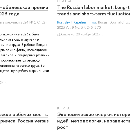
СТАТЬЯ
 Нобелевская премия
The Russian labor market: Long-
023 года
trends and short-term fluctuatio
сы экономики 2024 № 1 С. 52–
Rostislav I. Kapeliushnikov
, Russian Journal of E
2023 Vol. 9 No. 3 P. 245–270
 экономике 2023 г. была
Добавлено: 20 ноября 2023 г.
дин за вклад в изучение
ынке труда. В работах Голдин
орические факты, касающиеся
чей силе и гендерных различий
же прослеживается эволюция
авенства на рынке труда. Ее
тщательную работу с архивными
24 г.
КНИГА
ржке рабочих мест в
Экономические очерки: истор
изиса: Россия versus
идей, методология, неравенств
рост