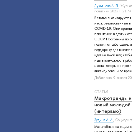
Лукьянова А. Л.
, Журна
политики 2023 Т. 21 №
В статье анализируютс
мест, реализованные в 
COVID‑19. Они сравни
принятыми в других стр
ОЭСР. Программы по с
позволяют работодател
поддержку для выплат з
идут на такой шаг, что
и дать возможность раб
места, которые в проти
ликвидированы во время
Добавлено: 9 января 20
СТАТЬЯ
Макротренды на
новый молодой
(интервью)
Зудина А. А.
, Социодиг
Масштабные санкции за
началом cпециальной 