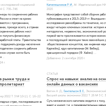
л исследований социальной
Капелюшников Р. И.
, М.: Издательский дом 
 4 С. 735–746
2020.
я меры по сохранению рабочих
Монография представляет собой сборник работ
России в ответ на кризис
публиковавшихся в 2013–2019 гг. Вошедшие 
ваются с программами,
исследования разнообразны по тематике, но с
анах, прежде всего, в странах
вокруг четырех ключевых сюжетов: история 
охранению рабочих мест
методология, неравенство, экономический рос
ям получить финансовую
первой части прослеживается история возни
аработной платы. Правительства
и последующей эволюции таких важнейших 
бы поддержать доходы населения
обществознания концептов, как «мрачная наук
отодателям сохранить рабочие
Карлейль), «дух капитализма» (М. Вебер),
вном случае могли быть
«расширенный порядок» (Ф. Хайек). ...
 ...
Добавлено: 2 сентября 2020 г.
24 г.
СТАТЬЯ
 рынке труда и
Спрос на навыки: анализ на осн
 пролетариат
онлайн данных о вакансиях
Волгин А. Д.
,
Гимпельсон В. Е.
, Экономически
Высшей школы экономики 2022 Т. 26 № 3 С. 
гер 2022 Т. 3 № 10-11 С. 16–22
Суть человеческого капитала сводится к тому,
падных стран, последовавшие за
знают и умеют, т.е. к производительным навык
военной операции (далее —