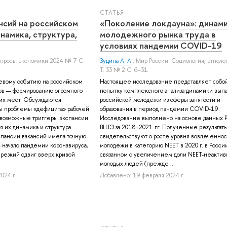
СТАТЬЯ
нсий на российском
«Поколение локдауна»: динам
намика, структура,
молодежного рынка труда в
условиях пандемии COVID-19
опросы экономики 2024 № 7 С.
Зудина А. А.
, Мир России: Социология, этноло
Т. 33 № 2 С. 6–31
евому событию на российском
Настоящее исследование представляет собо
дов — формированию огромного
попытку комплексного анализа динамики вып
чих мест. Обсуждаются
российской молодежи из сферы занятости и
ы проблемы «дефицита» рабочей
образования в период пандемии COVID-19.
 возможные триггеры экспансии
Исследование выполнено на основе данных
я их динамика и структура.
ВШЭ за 2018–2021 гг. Полученные результат
кспансии вакансий имела точную
свидетельствуют о росте уровня вовлеченнос
начало пандемии коронавируса,
молодежи в категорию NEET в 2020 г. в России
 резкий сдвиг вверх кривой
связанном с увеличением доли NEET-неакти
молодых людей (прежде ...
024 г.
Добавлено: 19 февраля 2024 г.