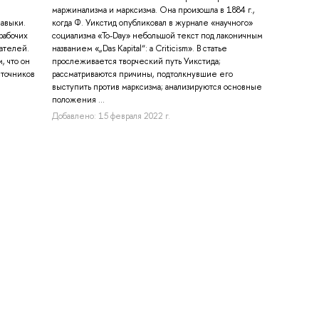
маржинализма и марксизма. Она произошла в 1884 г.,
авыки.
когда Ф. Уикстид опубликовал в журнале «научного»
рабочих
социализма «To-Day» небольшой текст под лаконичным
дателей.
названием «„Das Kapital“: a Сriticism». В статье
, что он
прослеживается творческий путь Уикстида;
точников
рассматриваются причины, подтолкнувшие его
выступить против марксизма; анализируются основные
положения ...
Добавлено: 15 февраля 2022 г.