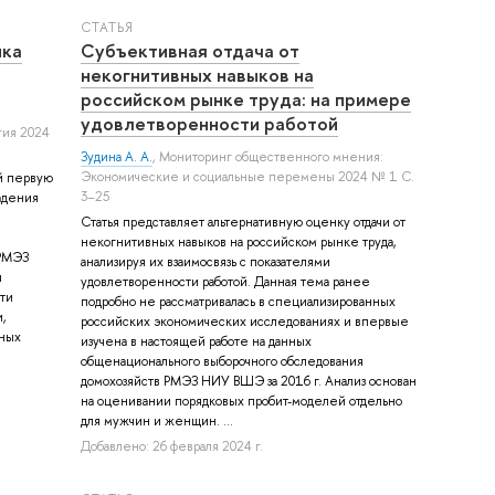
СТАТЬЯ
ика
Субъективная отдача от
некогнитивных навыков на
российском рынке труда: на примере
удовлетворенности работой
гия 2024
Зудина А. А.
, Мониторинг общественного мнения:
Экономические и социальные перемены 2024 № 1 С.
й первую
3–25
адения
Статья представляет альтернативную оценку отдачи от
некогнитивных навыков на российском рынке труда,
 РМЭЗ
анализируя их взаимосвязь с показателями
ы
удовлетворенности работой. Данная тема ранее
ти
подробно не рассматривалась в специализированных
,
российских экономических исследованиях и впервые
вных
изучена в настоящей работе на данных
общенационального выборочного обследования
домохозяйств РМЭЗ НИУ ВШЭ за 2016 г. Анализ основан
на оценивании порядковых пробит-моделей отдельно
для мужчин и женщин. ...
Добавлено: 26 февраля 2024 г.