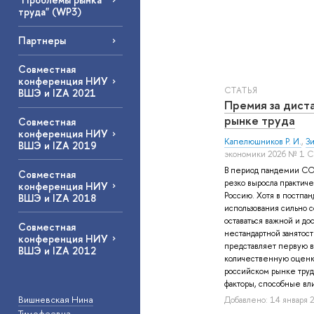
труда" (WP3)
Партнеры
Совместная
конференция НИУ
СТАТЬЯ
ВШЭ и IZA 2021
Премия за дист
рынке труда
Совместная
конференция НИУ
Капелюшников Р. И.
,
Зи
ВШЭ и IZA 2019
экономики 2026 № 1 С
В период пандемии COV
Совместная
резко выросла практиче
конференция НИУ
Россию. Хотя в постп
ВШЭ и IZA 2018
использования сильно с
оставаться важной и до
Совместная
нестандартной занятос
конференция НИУ
представляет первую в
ВШЭ и IZA 2012
количественную оценку
российском рынке труд
факторы, способные влия
Вишневская Нина
Добавлено: 14 января 2
Тимофеевна
—