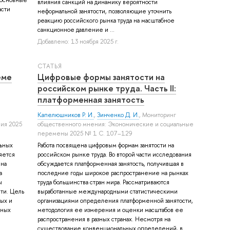
влияния санкций на динамику вероятности
асти
неформальной занятости, позволяющие уточнить
реакцию российского рынка труда на масштабное
санкционное давление и ...
Добавлено: 13 ноября 2025 г.
СТАТЬЯ
еме
Цифровые формы занятости на
российском рынке труда. Часть II:
платформенная занятость
Капелюшников Р. И.
,
Зинченко Д. И.
, Мониторинг
ния 2025
общественного мнения: Экономические и социальные
перемены 2025 № 1 С. 107–129
льных
Работа посвящена цифровым формам занятости на
яется
российском рынке труда. Во второй части исследования
ина
обсуждается платформенная занятость, получившая в
а
последние годы широкое распространение на рынках
ы
труда большинства стран мира. Рассматриваются
ти. Цель
выработанные международными статистическими
ых и
организациями определения платформенной занятости,
нных
методология ее измерения и оценки масштабов ее
распространения в разных странах. Несмотря на
существование конвенциональных определений, в