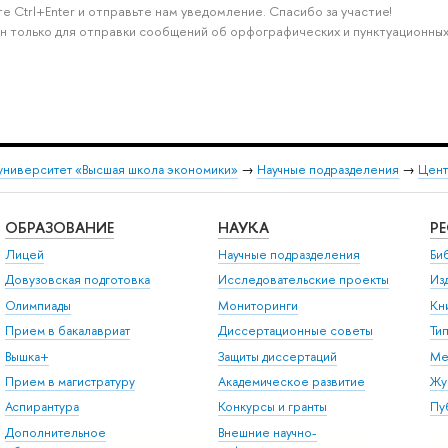
е Ctrl+Enter и отправьте нам уведомление. Спасибо за участие!
н только для отправки сообщений об орфографических и пунктуационных
университет «Высшая школа экономики»
→
Научные подразделения
→
Цент
ОБРАЗОВАНИЕ
НАУКА
Р
Лицей
Научные подразделения
Би
Довузовская подготовка
Исследовательские проекты
Из
Олимпиады
Мониторинги
Кн
Прием в бакалавриат
Диссертационные советы
Ти
Вышка+
Защиты диссертаций
Ме
Прием в магистратуру
Академическое развитие
Жу
Аспирантура
Конкурсы и гранты
Пу
Дополнительное
Внешние научно-