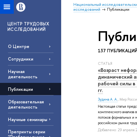
Национальный исследовательски
исследований
Публикации
ЦЕНТР ТРУДОВЫХ
ИССЛЕДОВАНИЙ
Публи
О Центре
137 ПУБЛИКАЦИ
Сотрудники
СТАТЬЯ
«Возраст нефор
Научная
динамический а
деятельность
рабочей силы в
Публикации
гг.
Зудина А. А.
, Мир Росс
Образовательная
деятельность
Настоящая статья пред
комплексного анализа в
потоков формальных и 
Научные семинары
российском рынке труда.
Добавлено: 29 апреля 2
Препринты серии
"Проблемы рынка