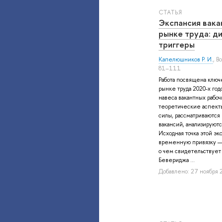
СТАТЬЯ
Экспансия вака
рынке труда: ди
триггеры
Капелюшников Р. И.
, В
81–111
Работа посвящена ключ
рынке труда 2020-х го
навеса вакантных рабо
теоретические аспект
силы, рассматриваются
вакансий, анализируютс
Исходная точка этой э
временную привязку — 
о чем свидетельствует
Бевериджа ...
Добавлено: 27 ноября 2