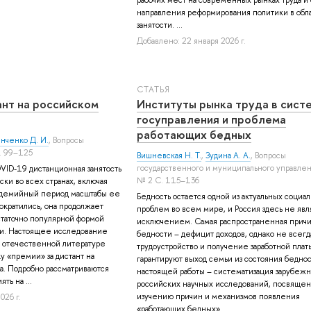
направления реформирования политики в обл
занятости. ...
Добавлено: 22 января 2026 г.
СТАТЬЯ
ант на российском
Институты рынка труда в сист
госуправления и проблема
работающих бедных
нченко Д. И.
, Вопросы
. 99–125
Вишневская Н. Т.
,
Зудина А. А.
, Вопросы
государственного и муниципального управле
ID-19 дистанционная занятость
№ 2 С. 115–136
ски во всех странах, включая
андемийный период масштабы ее
Бедность остается одной из актуальных социа
ократились, она продолжает
проблем во всем мире, и Россия здесь не явл
статочно популярной формой
исключением. Самая распространенная прич
ти. Настоящее исследование
бедности – дефицит доходов, однако не всегд
 отечественной литературе
трудоустройство и получение заработной плат
 «премии» за дистант на
гарантируют выход семьи из состояния беднос
а. Подробно рассматриваются
настоящей работы – систематизация зарубежн
ть на ...
российских научных исследований, посвяще
изучению причин и механизмов появления
026 г.
«работающих бедных». ...