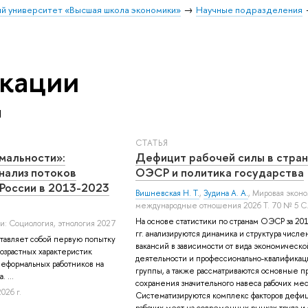
й университет «Высшая школа экономики»
Научные подразделения
кации
Й
СТАТЬЯ
мальности»:
Дефицит рабочей силы в стран
нализ потоков
ОЭСР и политика государства
 России в 2013-2023
Вишневская Н. Т.
,
Зудина А. А.
, Мировая эконо
международные отношения 2026 Т. 70 № 5 С
На основе статистики по странам ОЭСР за 2
ии: Социология, этнология 2027
гг. анализируются динамика и структура числе
ставляет собой первую попытку
вакансий в зависимости от вида экономическо
озрастных характеристик
деятельности и профессионально-квалифика
неформальных работников на
группы, а также рассматриваются основные п
 ...
сохранения значительного навеса рабочих мес
026 г.
Систематизируются комплекс факторов дефи
рабочих мест на современных рынках труда и