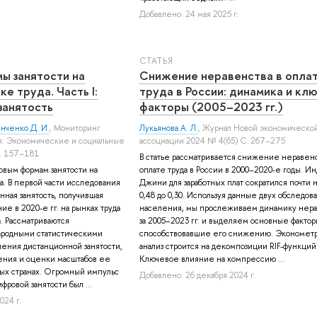
Добавлено: 24 мая 2025 г.
СТАТЬЯ
ы занятости на
Снижение неравенства в опла
е труда. Часть I:
труда в России: динамика и кл
занятость
факторы (2005–2023 гг.)
нченко Д. И.
, Мониторинг
Лукьянова А. Л.
, Журнал Новой экономическо
: Экономические и социальные
ассоциации 2024 № 4(65) С. 267–275
. 157–181
В статье рассматривается снижение неравенс
овым формам занятости на
оплате труда в России в 2000–2020-е годы. И
а. В первой части исследования
Джини для заработных плат сократился почти 
нная занятость, получившая
0,48 до 0,30. Используя данные двух обследов
е в 2020-е гг. на рынках труда
населения, мы прослеживаем динамику нера
. Рассматриваются
за 2005–2023 гг. и выделяем основные фактор
родными статистическими
способствовавшие его снижению. Экономет
ения дистанционной занятости,
анализ строится на декомпозиции RIF-функций
ения и оценки масштабов ее
Ключевое влияние на компрессию ...
ных странах. Огромный импульс
Добавлено: 26 декабря 2024 г.
фровой занятости был ...
024 г.