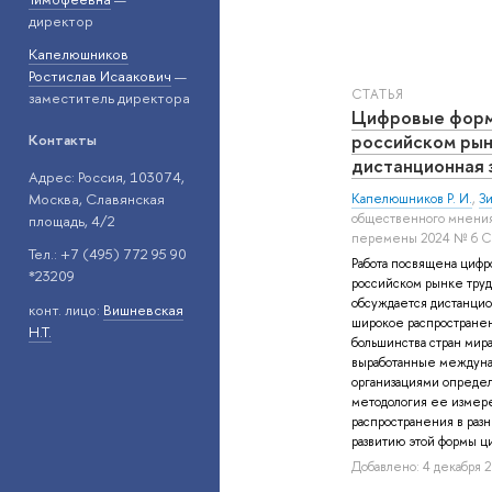
директор
Капелюшников
Ростислав Исаакович
—
СТАТЬЯ
заместитель директора
Цифровые форм
российском рынк
Контакты
дистанционная 
Адрес: Россия, 103074,
Москва, Славянская
Капелюшников Р. И.
,
Зи
общественного мнения
площадь, 4/2
перемены 2024 № 6 С
Тел.: +7 (495) 772 95 90
Работа посвящена цифр
*23209
российском рынке труд
обсуждается дистанцио
конт. лицо:
Вишневская
широкое распространени
Н.Т.
большинства стран мира
выработанные междуна
организациями определ
методология ее измер
распространения в раз
развитию этой формы ци
Добавлено: 4 декабря 2