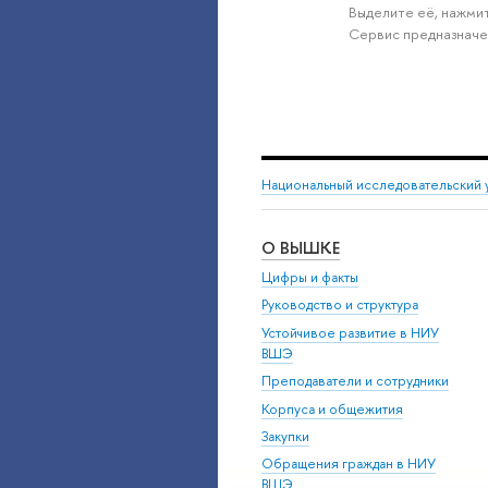
Выделите её, нажмит
Сервис предназначе
Национальный исследовательский 
О ВЫШКЕ
Цифры и факты
Руководство и структура
Устойчивое развитие в НИУ
ВШЭ
Преподаватели и сотрудники
Корпуса и общежития
Закупки
Обращения граждан в НИУ
ВШЭ