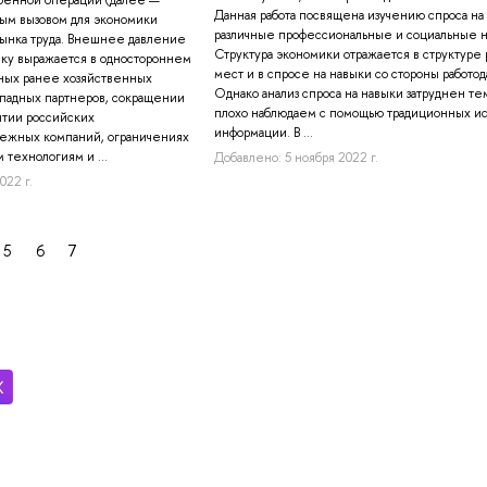
Данная работа посвящена изучению спроса на
ным вызовом для экономики
различные профессиональные и социальные н
рынка труда. Внешнее давление
Структура экономики отражается в структуре 
ку выражается в одностороннем
мест и в спросе на навыки со стороны работо
ных ранее хозяйственных
Однако анализ спроса на навыки затруднен тем
западных партнеров, сокращении
плохо наблюдаем с помощью традиционных ис
ытии российских
информации. В ...
бежных компаний, ограничениях
 технологиям и ...
Добавлено: 5 ноября 2022 г.
022 г.
5
6
7