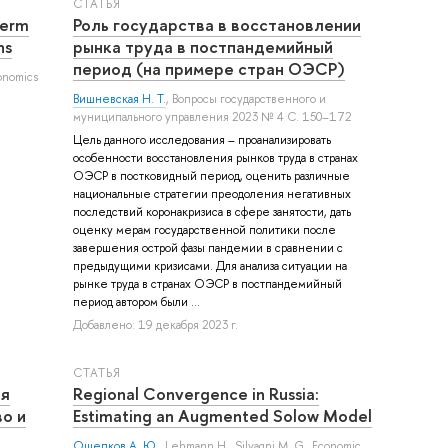
СТАТЬЯ
term
Роль государства в восстановлении
ns
рынка труда в постпандемийный
период (на примере стран ОЭСР)
conomics
Вишневская Н. Т.
, Вопросы государственного и
муниципального управления 2023 № 4 С. 150–172
Цель данного исследования – проанализировать
особенности восстановления рынков труда в странах
ОЭСР в постковидный период, оценить различные
национальные стратегии преодоления негативных
последствий коронакризиса в сфере занятости, дать
оценку мерам государственной политики после
завершения острой фазы пандемии в сравнении с
предыдущими кризисами. Для анализа ситуации на
рынке труда в странах ОЭСР в постпандемийный
период автором были ...
Добавлено: 19 декабря 2023 г.
СТАТЬЯ
ия
Regional Convergence in Russia:
о и
Estimating an Augmented Solow Model
Ощепков А. Ю.
,
Lehmann H.
,
Silvagni M. G.
, Economic