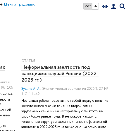
Центр трудовых
РУС
EN
СТАТЬЯ
ах
Неформальная занятость под
санкциями: случай России (2022-
2023 гг.)
мика и
. 96–106
Зудина А. А.
, Экономическая социология 2026 Т. 27 №
1 С. 11–42
019–2024
нности
Настоящая работа представляет собой первую попытку
й
комплексного анализа влияния второй волны
ционной
зарубежных санкций на неформальную занятость на
ричины
российском рынке труда. В ее фокусе находится
т.
изменение структуры различных типов неформальной
цита
занятости в 2022-2023 гг., а также оценка возможного
 основные