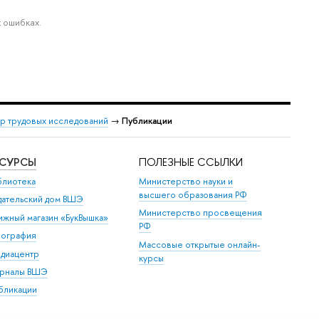
 ошибках.
р трудовых исследований
→
Публикации
ЕСУРСЫ
ПОЛЕЗНЫЕ ССЫЛКИ
блиотека
Министерство науки и
высшего образования РФ
дательский дом ВШЭ
Министерство просвещения
ижный магазин «БукВышка»
РФ
пография
Массовые открытые онлайн-
диацентр
курсы
рналы ВШЭ
бликации