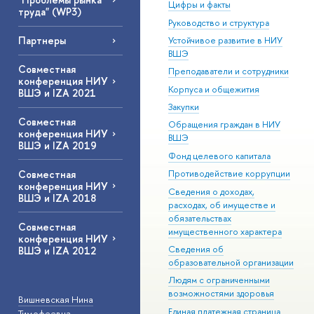
Цифры и факты
труда" (WP3)
Руководство и структура
Партнеры
Устойчивое развитие в НИУ
ВШЭ
Совместная
Преподаватели и сотрудники
конференция НИУ
Корпуса и общежития
ВШЭ и IZA 2021
Закупки
Совместная
Обращения граждан в НИУ
конференция НИУ
ВШЭ
ВШЭ и IZA 2019
Фонд целевого капитала
Совместная
Противодействие коррупции
конференция НИУ
Сведения о доходах,
ВШЭ и IZA 2018
расходах, об имуществе и
обязательствах
Совместная
имущественного характера
конференция НИУ
Сведения об
ВШЭ и IZA 2012
образовательной организации
Людям с ограниченными
возможностями здоровья
Вишневская Нина
Единая платежная страница
Тимофеевна
—