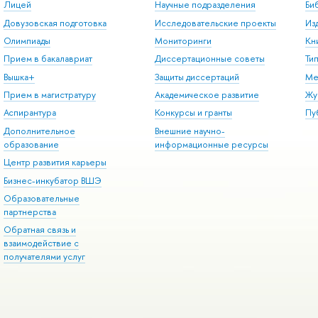
Лицей
Научные подразделения
Би
Довузовская подготовка
Исследовательские проекты
Из
Олимпиады
Мониторинги
Кн
Прием в бакалавриат
Диссертационные советы
Ти
Вышка+
Защиты диссертаций
Ме
Прием в магистратуру
Академическое развитие
Жу
Аспирантура
Конкурсы и гранты
Пу
Дополнительное
Внешние научно-
образование
информационные ресурсы
Центр развития карьеры
Бизнес-инкубатор ВШЭ
Образовательные
партнерства
Обратная связь и
взаимодействие с
получателями услуг