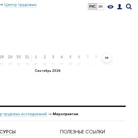
Центр трудовых
РУС
EN
28
29
30
31
1
2
3
4
5
6
7
8
9
10
11
12
пт
сб
вс
пн
вт
ср
чт
пт
сб
вс
пн
вт
ср
чт
пт
сб
Сентябрь 2026
р трудовых исследований
→
Мероприятия
ЕСУРСЫ
ПОЛЕЗНЫЕ ССЫЛКИ