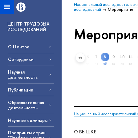
Национальный исследовательски
исследований
Мероприятия
ЦЕНТР ТРУДОВЫХ
Мероприя
ИССЛЕДОВАНИЙ
О Центре
6
7
8
9
10
11
Расширенный поиск
Сотрудники
чт
пт
сб
вс
пн
вт
Научная
деятельность
Публикации
Образовательная
деятельность
Национальный исследовательский 
Научные семинары
О ВЫШКЕ
Препринты серии
"Проблемы рынка