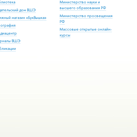
блиотека
Министерство науки и
высшего образования РФ
дательский дом ВШЭ
Министерство просвещения
ижный магазин «БукВышка»
РФ
пография
Массовые открытые онлайн-
диацентр
курсы
рналы ВШЭ
бликации