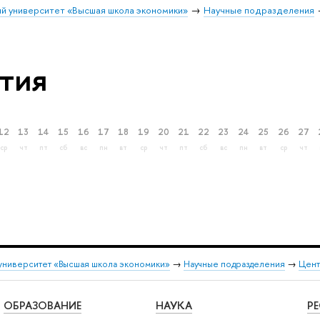
й университет «Высшая школа экономики»
Научные подразделения
тия
12
13
14
15
16
17
18
19
20
21
22
23
24
25
26
27
ср
чт
пт
сб
вс
пн
вт
ср
чт
пт
сб
вс
пн
вт
ср
чт
университет «Высшая школа экономики»
→
Научные подразделения
→
Цент
ОБРАЗОВАНИЕ
НАУКА
Р