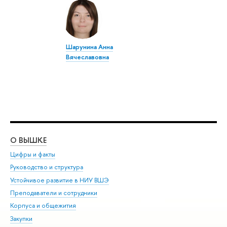
Шарунина Анна
Вячеславовна
О ВЫШКЕ
ОБ
Цифры и факты
Ли
Руководство и структура
Дов
Устойчивое развитие в НИУ ВШЭ
Ол
Преподаватели и сотрудники
При
Корпуса и общежития
Вы
Закупки
При