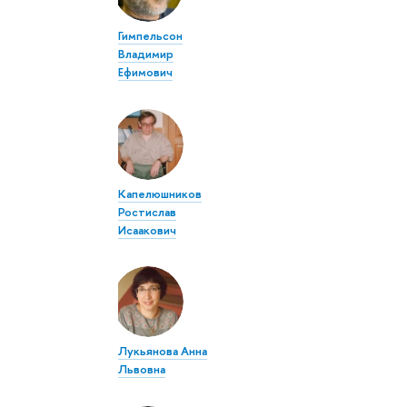
Гимпельсон
Владимир
Ефимович
Капелюшников
Ростислав
Исаакович
Лукьянова Анна
Львовна