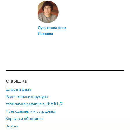
Лукьянова Анна
Львовна
О ВЫШКЕ
ОБ
Цифры и факты
Ли
Руководство и структура
Дов
Устойчивое развитие в НИУ ВШЭ
Ол
Преподаватели и сотрудники
При
Корпуса и общежития
Вы
Закупки
При