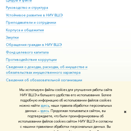
Цифры и факты
Ли
Руководство и структура
Дов
Устойчивое развитие в НИУ ВШЭ
Ол
Преподаватели и сотрудники
При
Корпуса и общежития
Вы
Закупки
При
Обращения граждан в НИУ ВШЭ
Ас
Фонд целевого капитала
До
Противодействие коррупции
Цен
Сведения о доходах, расходах, об имуществе и
Би
обязательствах имущественного характера
Об
Сведения об образовательной организации
Обр
Людям с ограниченными возможностями здоровья
Мы используем файлы cookies для улучшения работы сайта
Единая платежная страница
НИУ ВШЭ и большего удобства его использования. Более
подробную информацию об использовании файлов cookies
Работа в Вышке
можно найти
здесь
, наши правила обработки персональных
данных –
здесь
. Продолжая пользоваться сайтом, вы
✖
Редактору
подтверждаете, что были проинформированы об
© НИУ ВШЭ 1993–2026
Адреса и контакты
Условия использования
использовании файлов cookies сайтом НИУ ВШЭ и согласны
с нашими правилами обработки персональных данных. Вы
материалов
Политика конфиденциальности
Карта сайта