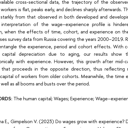
available cross-sectional data, the trajectory of the obser
 workers is flat, peaks early, and declines sharply afterwards. T
s starkly from that observed in both developed and develop
 interpretation of the wage–experience profile is hinde
m, when the effects of time, cohort, and experience on t
ses survey data from Russia covering the years 2000–2019. Re
entangle the experience, period and cohort effects. With c
capital depreciation due to aging, our results show 
nically with experience. However, this growth after mid-c
 that proceeds in the opposite direction, thus reflectin
capital of workers from older cohorts. Meanwhile, the time 
 well as all booms and busts over the period.
ORDS
:
The human capital; Wages; Experience; Wage–experienc
na E., Gimpelson V. (2023) Do wages grow with experience? D