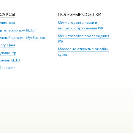
ЕСУРСЫ
ПОЛЕЗНЫЕ ССЫЛКИ
блиотека
Министерство науки и
высшего образования РФ
дательский дом ВШЭ
Министерство просвещения
ижный магазин «БукВышка»
РФ
пография
Массовые открытые онлайн-
диацентр
курсы
рналы ВШЭ
бликации