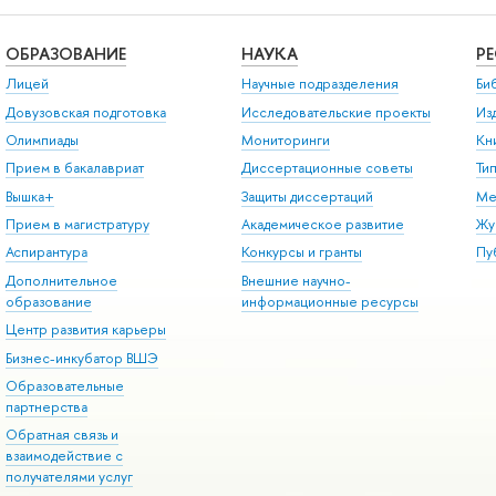
ОБРАЗОВАНИЕ
НАУКА
Р
Лицей
Научные подразделения
Би
Довузовская подготовка
Исследовательские проекты
Из
Олимпиады
Мониторинги
Кн
Прием в бакалавриат
Диссертационные советы
Ти
Вышка+
Защиты диссертаций
Ме
Прием в магистратуру
Академическое развитие
Жу
Аспирантура
Конкурсы и гранты
Пу
Дополнительное
Внешние научно-
образование
информационные ресурсы
Центр развития карьеры
Бизнес-инкубатор ВШЭ
Образовательные
партнерства
Обратная связь и
взаимодействие с
получателями услуг