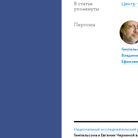
Центр 
В статье
упомянуты
Персоны
Гимпель
Владим
Ефимови
Национальный исследовательский 
Гимпельсона и Евгении Черниной в