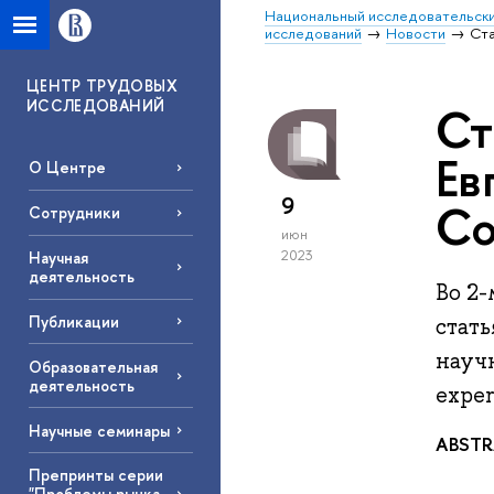
Национальный исследовательски
исследований
Новости
Ста
ЦЕНТР ТРУДОВЫХ
ИССЛЕДОВАНИЙ
Ст
Ев
О Центре
9
Co
Сотрудники
июн
2023
Научная
деятельность
Во 2-
Публикации
стат
науч
Образовательная
деятельность
exper
Научные семинары
ABST
Препринты серии
"Проблемы рынка