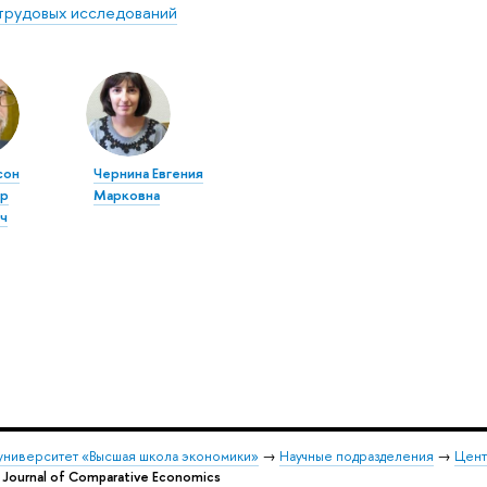
трудовых исследований
сон
Чернина Евгения
ир
Марковна
ч
университет «Высшая школа экономики»
→
Научные подразделения
→
Цент
 Journal of Comparative Economics