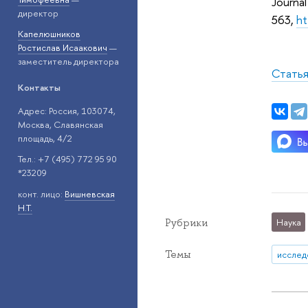
Jour
директор
563,
ht
Капелюшников
Ростислав Исаакович
—
заместитель директора
Статья
Контакты
Адрес: Россия, 103074,
Москва, Славянская
площадь, 4/2
Тел.: +7 (495) 772 95 90
*23209
конт. лицо:
Вишневская
Н.Т.
Рубрики
Наука
Темы
исслед