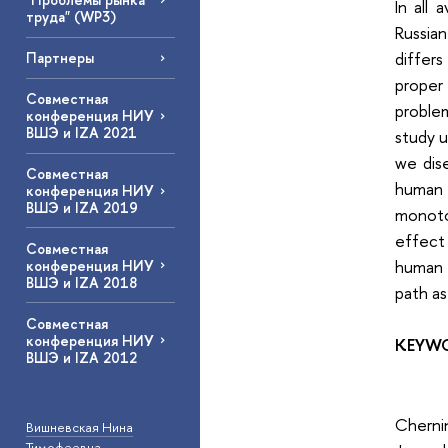
In all 
труда" (WP3)
Russian
differ
Партнеры
proper
Совместная
proble
конференция НИУ
ВШЭ и IZA 2021
study u
we dis
Совместная
human 
конференция НИУ
ВШЭ и IZA 2019
monoto
effect
Совместная
human 
конференция НИУ
ВШЭ и IZA 2018
path as
Совместная
конференция НИУ
KEYW
ВШЭ и IZA 2012
Cherni
Вишневская Нина
Тимофеевна
—