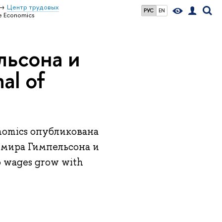
Центр трудовых
РУС
EN
e Economics
льсона и
al of
onomics опубликована
имира Гимпельсона и
 wages grow with