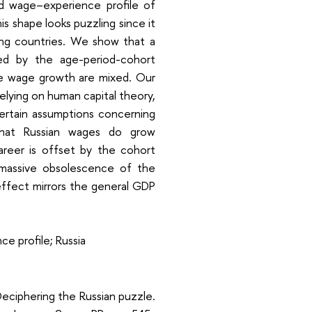
ved wage–experience profile of
his shape looks puzzling since it
ing countries. We show that a
red by the age-period-cohort
he wage growth are mixed. Our
lying on human capital theory,
ertain assumptions concerning
that Russian wages do grow
areer is offset by the cohort
g massive obsolescence of the
effect mirrors the general GDP
e profile; Russia
eciphering the Russian puzzle.