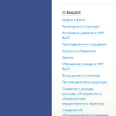
О ВЫШКЕ
Цифры и факты
Руководство и структура
Устойчивое развитие в НИУ
ВШЭ
Преподаватели и сотрудники
Корпуса и общежития
Закупки
Обращения граждан в НИУ
ВШЭ
Фонд целевого капитала
Противодействие коррупции
Сведения о доходах,
расходах, об имуществе и
обязательствах
имущественного характера
Сведения об
образовательной организации