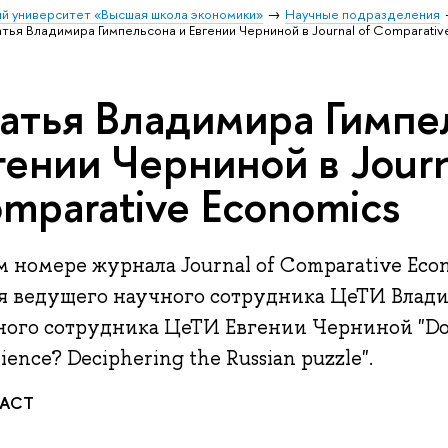
й университет «Высшая школа экономики»
Научные подразделения
тья Владимира Гимпельсона и Евгении Черниной в Journal of Comparativ
атья Владимира Гимпе
гении Черниной в Journ
mparative Economics
м номере журнала Journal of Comparative Ec
ья ведущего научного сотрудника ЦеТИ Влад
ного сотрудника ЦеТИ Евгении Черниной "Do
ience? Deciphering the Russian puzzle".
RACT