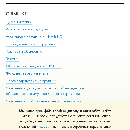
О ВЫШКЕ
ОБ
Цифры и факты
Ли
Руководство и структура
Дов
Устойчивое развитие в НИУ ВШЭ
Ол
Преподаватели и сотрудники
При
Корпуса и общежития
Вы
Закупки
При
Обращения граждан в НИУ ВШЭ
Ас
Фонд целевого капитала
До
Противодействие коррупции
Цен
Сведения о доходах, расходах, об имуществе и
Би
обязательствах имущественного характера
Об
Сведения об образовательной организации
Обр
Людям с ограниченными возможностями здоровья
Мы используем файлы cookies для улучшения работы сайта
Единая платежная страница
НИУ ВШЭ и большего удобства его использования. Более
подробную информацию об использовании файлов cookies
Работа в Вышке
можно найти
здесь
, наши правила обработки персональных