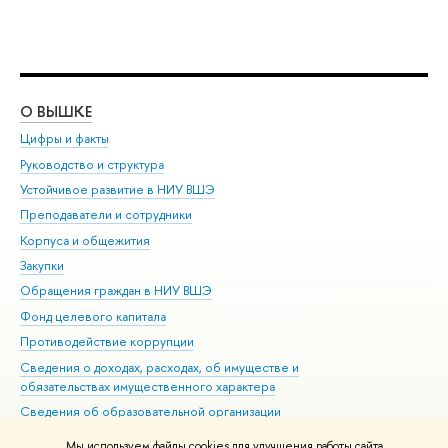
О ВЫШКЕ
ОБ
Цифры и факты
Ли
Руководство и структура
Дов
Устойчивое развитие в НИУ ВШЭ
Ол
Преподаватели и сотрудники
При
Корпуса и общежития
Вы
Закупки
При
Обращения граждан в НИУ ВШЭ
Ас
Фонд целевого капитала
До
Противодействие коррупции
Цен
Сведения о доходах, расходах, об имуществе и
Би
обязательствах имущественного характера
Об
Сведения об образовательной организации
Обр
Людям с ограниченными возможностями здоровья
Мы используем файлы cookies для улучшения работы сайта