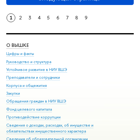
1
2
3
4
5
6
7
8
9
О ВЫШКЕ
ОБ
Цифры и факты
Ли
Руководство и структура
Дов
Устойчивое развитие в НИУ ВШЭ
Ол
Преподаватели и сотрудники
При
Корпуса и общежития
Вы
Закупки
При
Обращения граждан в НИУ ВШЭ
Ас
Фонд целевого капитала
До
Противодействие коррупции
Цен
Сведения о доходах, расходах, об имуществе и
Би
обязательствах имущественного характера
Об
Сведения об образовательной организации