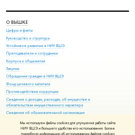
О ВЫШКЕ
ОБ
Цифры и факты
Ли
Руководство и структура
Дов
Устойчивое развитие в НИУ ВШЭ
Ол
Преподаватели и сотрудники
При
Корпуса и общежития
Вы
Закупки
При
Обращения граждан в НИУ ВШЭ
Ас
Фонд целевого капитала
До
Противодействие коррупции
Цен
Сведения о доходах, расходах, об имуществе и
Би
обязательствах имущественного характера
Об
Сведения об образовательной организации
Обр
Людям с ограниченными возможностями здоровья
Мы используем файлы cookies для улучшения работы сайта
Единая платежная страница
НИУ ВШЭ и большего удобства его использования. Более
подробную информацию об использовании файлов cookies