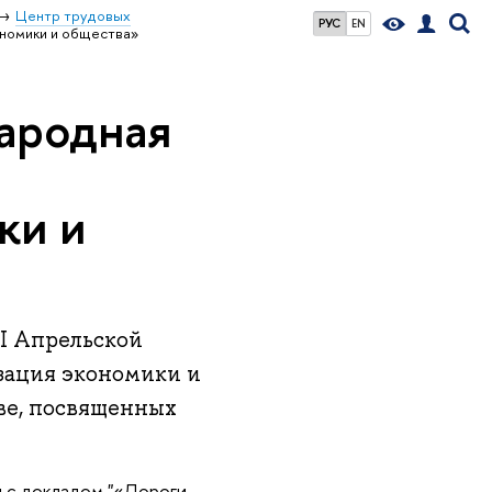
Центр трудовых
РУС
EN
ономики и общества»
ародная
ки и
I Апрельской
ация экономики и
ве, посвященных
 с докладом "
«Дороги,