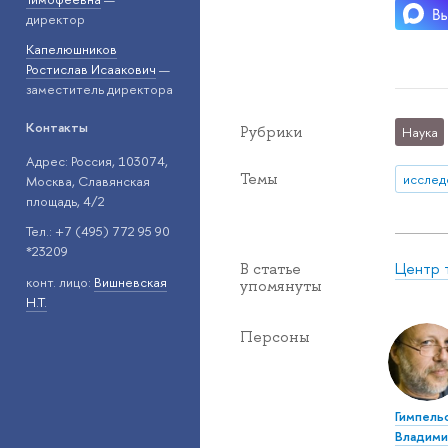
директор
Капелюшников
Ростислав Исаакович
—
заместитель директора
Контакты
Рубрики
Наука
Адрес: Россия, 103074,
Темы
исслед
Москва, Славянская
площадь, 4/2
Тел.: +7 (495) 772 95 90
*23209
Центр 
В статье
конт. лицо:
Вишневская
упомянуты
Н.Т.
Персоны
Гимпель
Владим