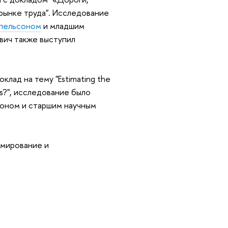
рынке труда
". Исследование
мпельсоном
и младшим
ович также выступил
клад на тему "
Estimating the
s?
", исследование было
оном и старшим научным
мирование и