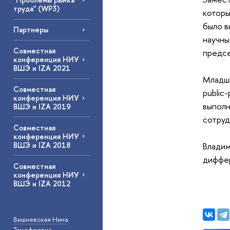
труда" (WP3)
которы
было 
Партнеры
научн
Совместная
предсе
конференция НИУ
ВШЭ и IZA 2021
Младши
Совместная
public-
конференция НИУ
выполн
ВШЭ и IZA 2019
сотру
Совместная
конференция НИУ
ВШЭ и IZA 2018
Владим
диффер
Совместная
конференция НИУ
ВШЭ и IZA 2012
Вишневская Нина
Тимофеевна
—