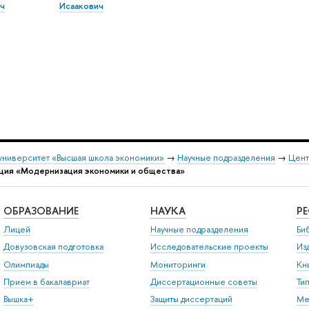
ч
Исаакович
университет «Высшая школа экономики»
→
Научные подразделения
→
Цент
ция «Модернизация экономики и общества»
ОБРАЗОВАНИЕ
НАУКА
Р
Лицей
Научные подразделения
Би
Довузовская подготовка
Исследовательские проекты
Из
Олимпиады
Мониторинги
Кн
Прием в бакалавриат
Диссертационные советы
Ти
Вышка+
Защиты диссертаций
Ме