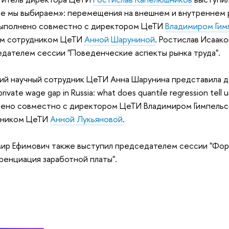
е мы выбираем»: перемещения на внешнем и внутреннем 
выполнено совместно с директором ЦеТИ
Владимиром Ги
ым сотрудником ЦеТИ
Анной Шаруниной
. Ростислав Исаак
дателем сессии "
Поведенческие аспекты рынка труда
".
й научный сотрудник ЦеТИ Анна Шарунина представила до
private wage gap in Russia: what does quantile regression tell u
ено совместно с директором ЦеТИ Владимиром Гимпельс
дником ЦеТИ
Анной Лукьяновой
.
ир Ефимович также выступил председателем сессии "
Фор
енциация заработной платы
".