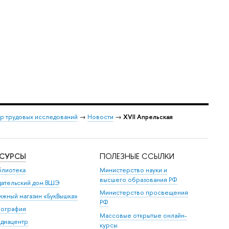
р трудовых исследований
→
Новости
→
XVII Апрельская
ЕСУРСЫ
ПОЛЕЗНЫЕ ССЫЛКИ
блиотека
Министерство науки и
высшего образования РФ
дательский дом ВШЭ
Министерство просвещения
ижный магазин «БукВышка»
РФ
пография
Массовые открытые онлайн-
диацентр
курсы