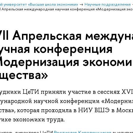
й университет «Высшая школа экономики»
Научные подразделения
I Апрельская международная научная конференция «Модернизация эк
II Апрельская междун
учная конференция
одернизация экономи
щества»
удники ЦеТИ приняли участие в сессиях XVI
ународной научной конференции «Модерниз
ства», которая проходила в НИУ ВШЭ в Моск
тике экономики труда.
титель директора ЦеТИ
Ростислав Капелюшников
выступил