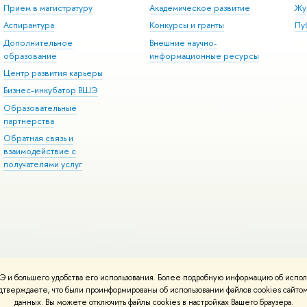
Прием в магистратуру
Академическое развитие
Жу
Аспирантура
Конкурсы и гранты
Пу
Дополнительное
Внешние научно-
образование
информационные ресурсы
Центр развития карьеры
Бизнес-инкубатор ВШЭ
Образовательные
партнерства
Обратная связь и
взаимодействие с
получателями услуг
 и большего удобства его использования. Более подробную информацию об испол
онтакты
Условия использования материалов
Политика конфиденциальност
подтверждаете, что были проинформированы об использовании файлов cookies сай
ботаны в
Школе дизайна НИУ ВШЭ
данных. Вы можете отключить файлы cookies в настройках Вашего браузера.