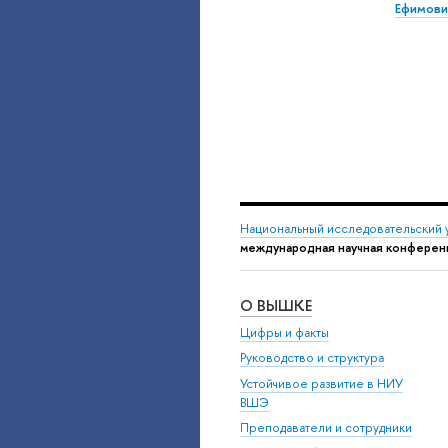
Ефимови
Национальный исследовательский 
международная научная конферен
О ВЫШКЕ
Цифры и факты
Руководство и структура
Устойчивое развитие в НИУ
ВШЭ
Преподаватели и сотрудники