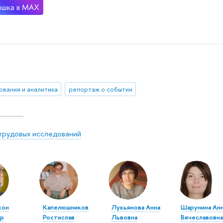
ования и аналитика
репортаж о событии
трудовых исследований
сон
Капелюшников
Лукьянова Анна
Шарунина Ан
ир
Ростислав
Львовна
Вячеславовна