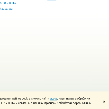
рналы ВШЭ
бликации
ьзовании файлов cookies можно найти
здесь
, наши правила обработки
и
Карта сайта
Редактору
✖
том НИУ ВШЭ и согласны с нашими правилами обработки персональных