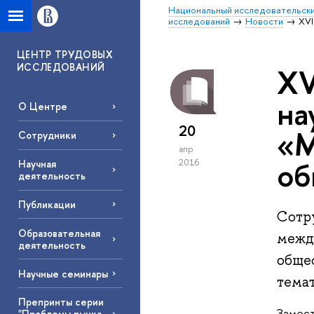
Национальный исследовательски
исследований
Новости
XVI
ЦЕНТР ТРУДОВЫХ
ИССЛЕДОВАНИЙ
XV
на
О Центре
20
«М
Сотрудники
апр
об
2016
Научная
деятельность
Публикации
Сотр
Образовательная
межд
деятельность
обще
Научные семинары
тема
Препринты серии
Замес
"Проблемы рынка