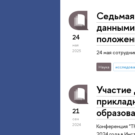
Седьмая
данными
положен
24
мая
2025
24 мая сотрудн
Наука
исследова
Участие 
прикладн
образова
21
сен
2024
Конференция "Thi
2024 года в Инс