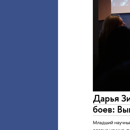
Дарья Зи
боев: В
Младший научный
сезона научно-п