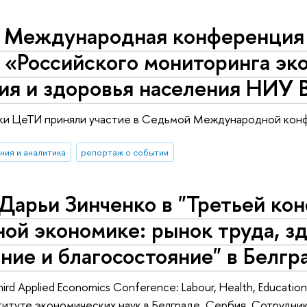
 Международная конференция 
 «Российского мониторинга эк
ия и здоровья населения НИУ
ики ЦеТИ приняли участие в Седьмой Международной ко
ния и аналитика
репортаж о событии
Дарьи Зинченко в "Третьей ко
ой экономике: рынок труда, з
ние и благосостояние" в Белгр
rd Applied Economics Conference: Labour, Health, Educati
титуте экономических наук в Белграде, Сербия. Сотрудни