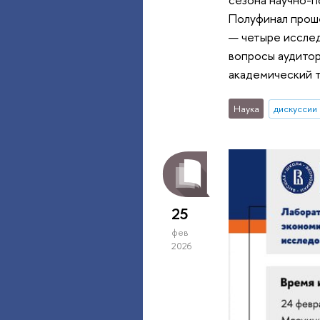
Полуфинал проше
— четыре исслед
вопросы аудитор
академический т
Наука
дискуссии
25
фев
2026