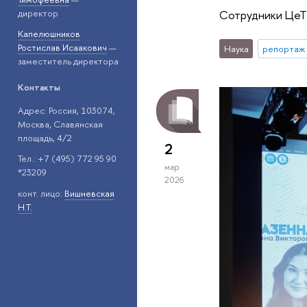
директор
Сотрудники ЦеТИ
Капелюшников
Ростислав Исаакович
—
Наука
репортаж 
заместитель директора
Контакты
Адрес: Россия, 103074,
Москва, Славянская
площадь, 4/2
2
Тел.: +7 (495) 772 95 90
мар
*23209
2026
конт. лицо:
Вишневская
Н.Т.