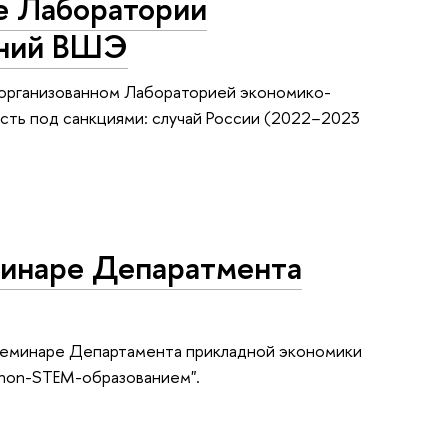
е Лаборатории
аний ВШЭ
, организованном Лабораторией экономико-
сть под санкциями: случай России (2022−2023
минаре Депаратмента
 семинаре Департамента прикладной экономики
 non-STEM-образованием".