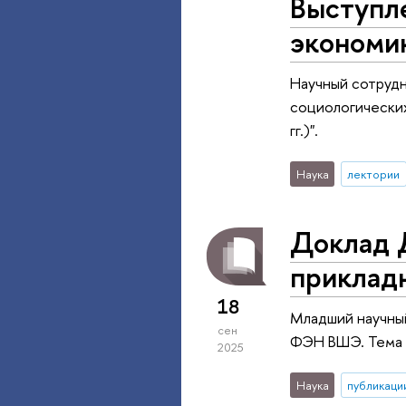
Выступл
экономи
Научный сотрудн
социологических
гг.)".
Наука
лектории
Доклад 
приклад
18
Младший научны
сен
ФЭН ВШЭ. Тема 
2025
Наука
публикаци