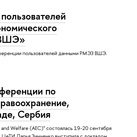
пользователей
ономического
 ВШЭ»
нференции пользователей данными РМЭЗ ВШЭ.
нференции по
дравоохранение,
аде, Сербия
on and Welfare (AEC)" состоялась 19-20 сентября
к ЦеТИ Дарья Зинченко выступила с докладом