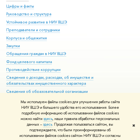
Цифры и факты
Ли
Руководство и структура
Дов
Устойчивое развитие в НИУ ВШЭ
Ол
Преподаватели и сотрудники
При
Корпуса и общежития
Вы
Закупки
При
Обращения граждан в НИУ ВШЭ
Ас
Фонд целевого капитала
До
Противодействие коррупции
Цен
Сведения о доходах, расходах, об имуществе и
Би
обязательствах имущественного характера
Об
Сведения об образовательной организации
Обр
Людям с ограниченными возможностями здоровья
Мы используем файлы cookies для улучшения работы сайта
Единая платежная страница
НИУ ВШЭ и большего удобства его использования. Более
подробную информацию об использовании файлов cookies
Работа в Вышке
можно найти
здесь
, наши правила обработки персональных
данных –
здесь
. Продолжая пользоваться сайтом, вы
✖
Редактору
подтверждаете, что были проинформированы об
© НИУ ВШЭ 1993–2026
Адреса и контакты
Условия использования
использовании файлов cookies сайтом НИУ ВШЭ и согласны