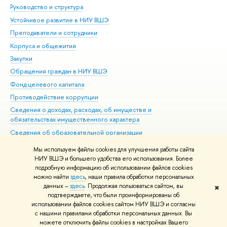
Руководство и структура
Дов
Устойчивое развитие в НИУ ВШЭ
Ол
Преподаватели и сотрудники
При
Корпуса и общежития
Вы
Закупки
При
Обращения граждан в НИУ ВШЭ
Ас
Фонд целевого капитала
До
Противодействие коррупции
Цен
Сведения о доходах, расходах, об имуществе и
Би
обязательствах имущественного характера
Об
Сведения об образовательной организации
Обр
Людям с ограниченными возможностями здоровья
Мы используем файлы cookies для улучшения работы сайта
Единая платежная страница
НИУ ВШЭ и большего удобства его использования. Более
подробную информацию об использовании файлов cookies
Работа в Вышке
можно найти
здесь
, наши правила обработки персональных
данных –
здесь
. Продолжая пользоваться сайтом, вы
✖
Редактору
подтверждаете, что были проинформированы об
© НИУ ВШЭ 1993–2026
Адреса и контакты
Условия использования
использовании файлов cookies сайтом НИУ ВШЭ и согласны
с нашими правилами обработки персональных данных. Вы
материалов
Политика конфиденциальности
Карта сайта
можете отключить файлы cookies в настройках Вашего
Шрифты HSE Sans и HSE Slab разработаны в
Школе дизайна НИУ ВШЭ