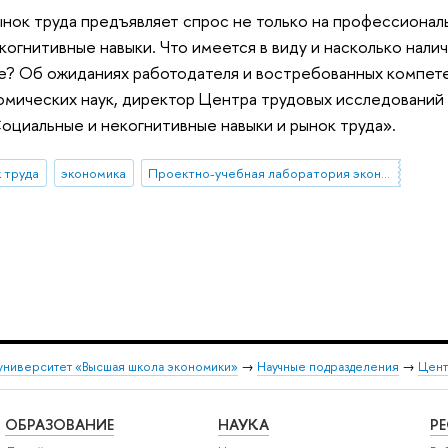
ок труда предъявляет спрос не только на профессиональ
огнитивные навыки. Что имеется в виду и насколько наличие
? Об ожиданиях работодателя и востребованных компете
омических наук, директор Центра трудовых исследований
циальные и некогнитивные навыки и рынок труда».
 труда
экономика
Проектно-учебная лаборатория экономической журналистики
университет «Высшая школа экономики»
→
Научные подразделения
→
Цент
ОБРАЗОВАНИЕ
НАУКА
Р