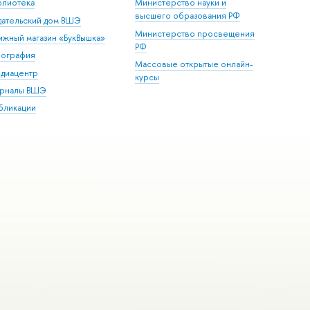
блиотека
Министерство науки и
высшего образования РФ
дательский дом ВШЭ
Министерство просвещения
ижный магазин «БукВышка»
РФ
пография
Массовые открытые онлайн-
диацентр
курсы
рналы ВШЭ
бликации