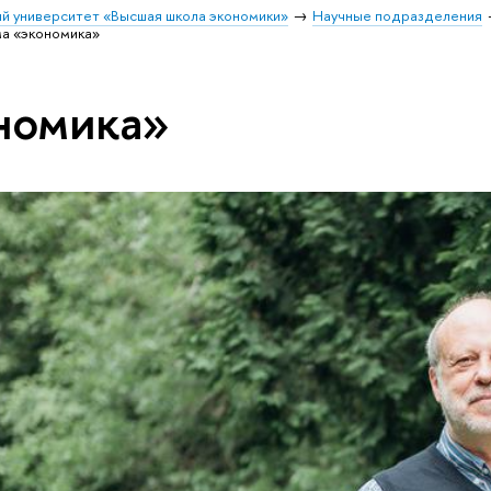
й университет «Высшая школа экономики»
Научные подразделения
а «экономика»
номика»