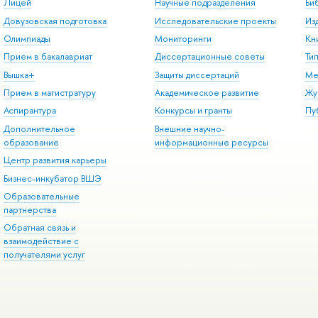
Лицей
Научные подразделения
Би
Довузовская подготовка
Исследовательские проекты
Из
Олимпиады
Мониторинги
Кн
Прием в бакалавриат
Диссертационные советы
Ти
Вышка+
Защиты диссертаций
Ме
Прием в магистратуру
Академическое развитие
Жу
Аспирантура
Конкурсы и гранты
Пу
Дополнительное
Внешние научно-
образование
информационные ресурсы
Центр развития карьеры
Бизнес-инкубатор ВШЭ
Образовательные
партнерства
Обратная связь и
взаимодействие с
получателями услуг