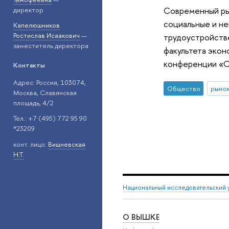
Современный рын
директор
социальные и нек
Капелюшников
Ростислав Исаакович
—
трудоустройстве
заместитель директора
факультета экон
конференции «Со
Контакты
Адрес: Россия, 103074,
Общество
рынок
Москва, Славянская
площадь, 4/2
Тел.: +7 (495) 772 95 90
*23209
конт. лицо:
Вишневская
Н.Т.
Национальный исследовательский 
О ВЫШКЕ