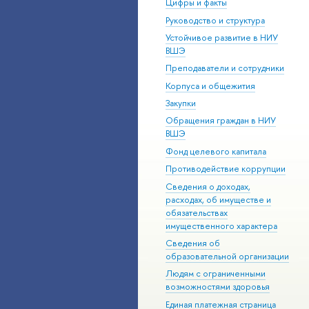
Цифры и факты
Руководство и структура
Устойчивое развитие в НИУ
ВШЭ
Преподаватели и сотрудники
Корпуса и общежития
Закупки
Обращения граждан в НИУ
ВШЭ
Фонд целевого капитала
Противодействие коррупции
Сведения о доходах,
расходах, об имуществе и
обязательствах
имущественного характера
Сведения об
образовательной организации
Людям с ограниченными
возможностями здоровья
Единая платежная страница