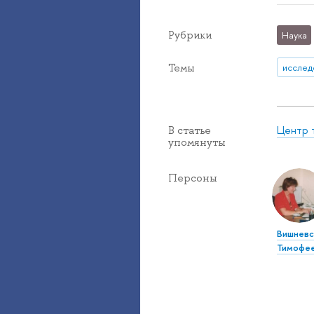
Рубрики
Наука
Темы
исслед
Центр 
В статье
упомянуты
Персоны
Вишневс
Тимофе