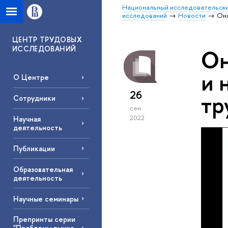
Национальный исследовательски
исследований
Новости
Онл
ЦЕНТР ТРУДОВЫХ
ИССЛЕДОВАНИЙ
Он
и 
О Центре
26
тр
Сотрудники
сен
2022
Научная
деятельность
Публикации
Образовательная
деятельность
Научные семинары
Препринты серии
"Проблемы рынка