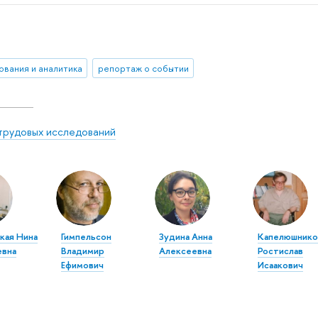
ования и аналитика
репортаж о событии
трудовых исследований
кая Нина
Гимпельсон
Зудина Анна
Капелюшнико
евна
Владимир
Алексеевна
Ростислав
Ефимович
Исаакович