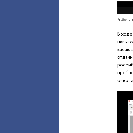
PrtScr c
В ходе
навыко
касающ
отдачи
россий
пробле
очерти