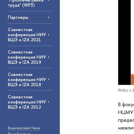
труда" (WP3)
Партнеры
Совместная
конференция НИУ
ВШЭ и IZA 2021
Совместная
конференция НИУ
ВШЭ и IZA 2019
Совместная
конференция НИУ
ВШЭ и IZA 2018
PrtScr c
Совместная
конференция НИУ
В фоку
ВШЭ и IZA 2012
НЦМУ п
предел
межлич
Вишневская Нина
Тимофеевна
—