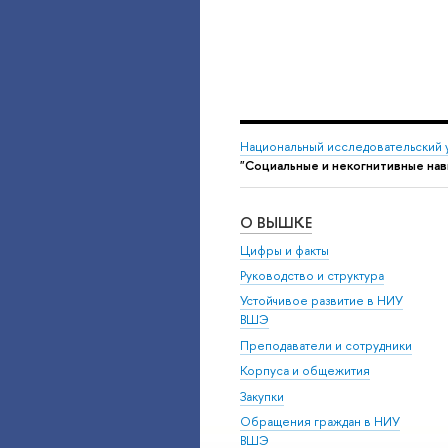
Национальный исследовательский 
"Социальные и некогнитивные нав
О ВЫШКЕ
Цифры и факты
Руководство и структура
Устойчивое развитие в НИУ
ВШЭ
Преподаватели и сотрудники
Корпуса и общежития
Закупки
Обращения граждан в НИУ
ВШЭ