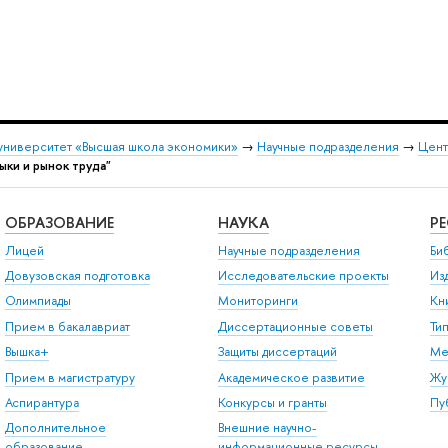
университет «Высшая школа экономики»
→
Научные подразделения
→
Цент
ыки и рынок труда"
ОБРАЗОВАНИЕ
НАУКА
Р
Лицей
Научные подразделения
Би
Довузовская подготовка
Исследовательские проекты
Из
Олимпиады
Мониторинги
Кн
Прием в бакалавриат
Диссертационные советы
Ти
Вышка+
Защиты диссертаций
Ме
Прием в магистратуру
Академическое развитие
Жу
Аспирантура
Конкурсы и гранты
Пу
Дополнительное
Внешние научно-
образование
информационные ресурсы