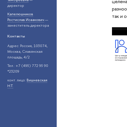
целена
директор
разноо
Капелюшников
так и 
Ростислав Исаакович
—
заместитель директора
Контакты
Адрес: Россия, 103074,
Москва, Славянская
площадь, 4/2
Тел.: +7 (495) 772 95 90
*23209
конт. лицо:
Вишневская
Н.Т.