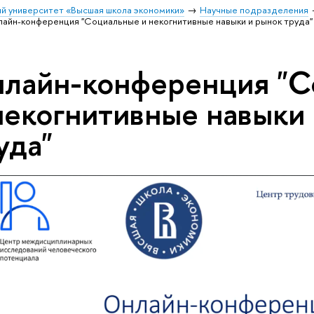
й университет «Высшая школа экономики»
Научные подразделения
айн-конференция "Социальные и некогнитивные навыки и рынок труда"
лайн-конференция "С
некогнитивные навыки
уда"