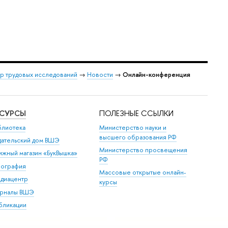
р трудовых исследований
→
Новости
→
Онлайн-конференция
ЕСУРСЫ
ПОЛЕЗНЫЕ ССЫЛКИ
блиотека
Министерство науки и
высшего образования РФ
дательский дом ВШЭ
Министерство просвещения
ижный магазин «БукВышка»
РФ
пография
Массовые открытые онлайн-
диацентр
курсы
рналы ВШЭ
бликации