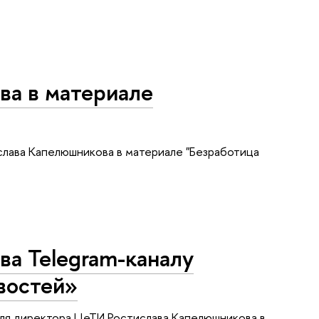
ва в материале
лава Капелюшникова в материале "Безработица
а Telegram-каналу
востей»
ля директора ЦеТИ Ростислава Капелюшникова в