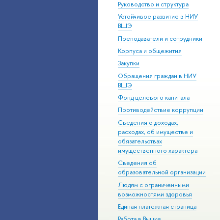
Руководство и структура
Устойчивое развитие в НИУ
ВШЭ
Преподаватели и сотрудники
Корпуса и общежития
Закупки
Обращения граждан в НИУ
ВШЭ
Фонд целевого капитала
Противодействие коррупции
Сведения о доходах,
расходах, об имуществе и
обязательствах
имущественного характера
Сведения об
образовательной организации
Людям с ограниченными
возможностями здоровья
Единая платежная страница
Работа в Вышке