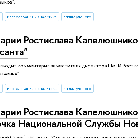
выков".
И
исследования и аналитика
взгляд ученого
арии Ростислава Капелюшнико
санта"
риводит комментарии заместителя директора ЦеТИ Ростис
начения".
И
исследования и аналитика
взгляд ученого
арии Ростислава Капелюшников
очка Национальной Службы Но
ьной Службы Новостей" приводит комментарии заместите