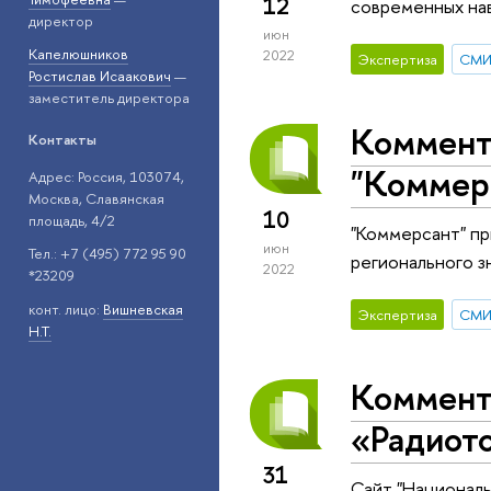
12
современных на
директор
июн
Капелюшников
2022
Экспертиза
СМ
Ростислав Исаакович
—
заместитель директора
Коммент
Контакты
"Коммер
Адрес: Россия, 103074,
Москва, Славянская
10
площадь, 4/2
"Коммерсант" п
июн
Тел.: +7 (495) 772 95 90
регионального з
2022
*23209
конт. лицо:
Вишневская
Экспертиза
СМ
Н.Т.
Коммент
«Радиот
31
Сайт "Национал