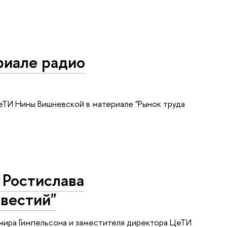
риале радио
еТИ Нины Вишневской в материале "Рынок труда
 Ростислава
вестий"
мира Гимпельсона и заместителя директора ЦеТИ