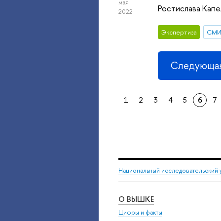
мая
Ростислава Капе
2022
Экспертиза
СМ
Следующая
1
2
3
4
5
6
7
Национальный исследовательский 
О ВЫШКЕ
Цифры и факты