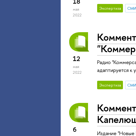
18
Экспертиза
СМ
мая
2022
Коммент
"Коммер
12
Радио "Коммерса
мая
адаптируется к у
2022
Экспертиза
СМ
Коммент
Капелюш
6
Издание "Новые 