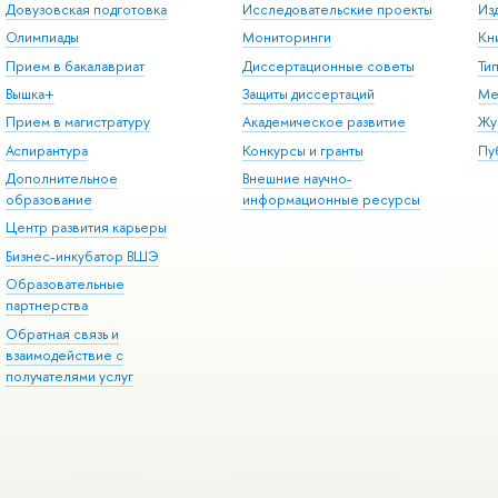
Довузовская подготовка
Исследовательские проекты
Из
Олимпиады
Мониторинги
Кн
Прием в бакалавриат
Диссертационные советы
Ти
Вышка+
Защиты диссертаций
Ме
Прием в магистратуру
Академическое развитие
Жу
Аспирантура
Конкурсы и гранты
Пу
Дополнительное
Внешние научно-
образование
информационные ресурсы
Центр развития карьеры
Бизнес-инкубатор ВШЭ
Образовательные
партнерства
Обратная связь и
взаимодействие с
получателями услуг