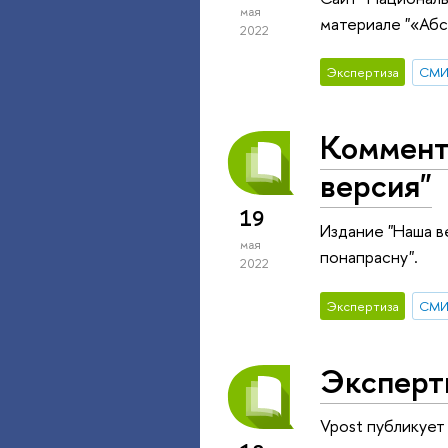
мая
материале "«Абс
2022
Экспертиза
СМ
Коммент
версия"
19
Издание "Наша в
мая
понапрасну".
2022
Экспертиза
СМ
Экспертн
Vpost публикует