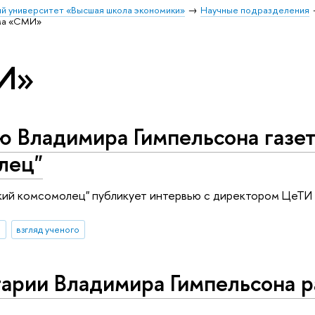
й университет «Высшая школа экономики»
Научные подразделения
ма «СМИ»
И»
ю Владимира Гимпельсона газе
лец"
ский комсомолец" публикует интервью с директором ЦеТИ
И
взгляд ученого
арии Владимира Гимпельсона р