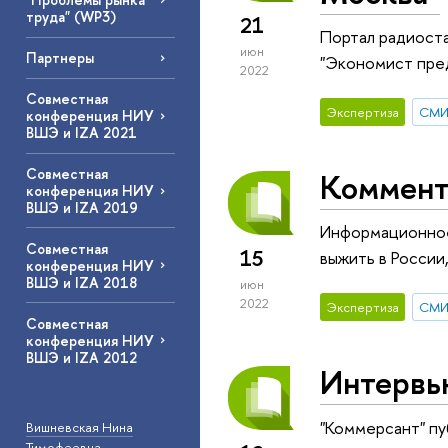
труда" (WP3)
21
Портал радиоста
июн
Партнеры
"Экономист пред
2022
Совместная
Экспертиза
СМ
конференция НИУ
ВШЭ и IZA 2021
Совместная
Коммент
конференция НИУ
ВШЭ и IZA 2019
Информационное
Совместная
15
выжить в России,
конференция НИУ
ВШЭ и IZA 2018
июн
2022
Экспертиза
СМ
Совместная
конференция НИУ
ВШЭ и IZA 2012
Интервь
"Коммерсант" пу
Вишневская Нина
Тимофеевна
—