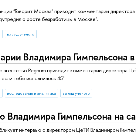
нции "Говорит Москва" приводит комментарии директора
упредил о росте безработицы в Москве".
И
взгляд ученого
арии Владимира Гимпельсона 
 агентство Regnum приводит комментарии директора ЦеТИ
 если тебе исполнилось 45".
И
исследования и аналитика
взгляд ученого
ю Владимира Гимпельсона на с
бликует интервью с директором ЦеТИ Владимиром Гимпел