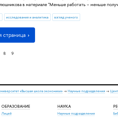
люшникова в материале "Меньше работать – меньше получ
И
исследования и аналитика
взгляд ученого
 страница
8
9
университет «Высшая школа экономики»
→
Научные подразделения
→
Цент
ОБРАЗОВАНИЕ
НАУКА
Р
Лицей
Научные подразделения
Би