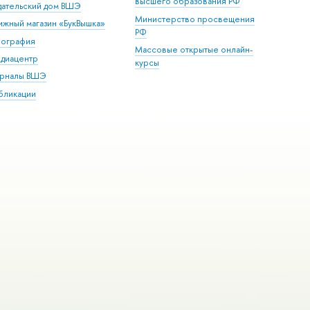
высшего образования РФ
дательский дом ВШЭ
Министерство просвещения
ижный магазин «БукВышка»
РФ
пография
Массовые открытые онлайн-
диацентр
курсы
рналы ВШЭ
бликации