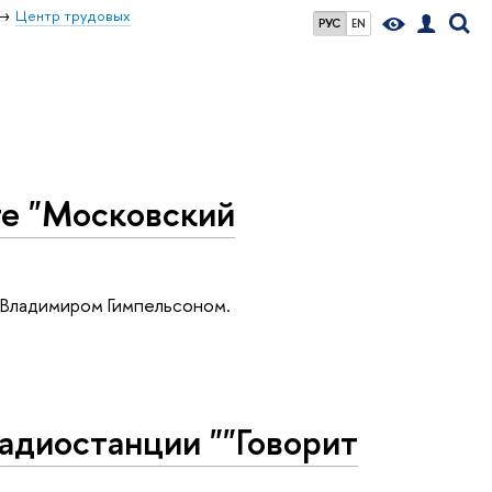
Центр трудовых
РУС
EN
те "Московский
 Владимиром Гимпельсоном.
адиостанции ""Говорит