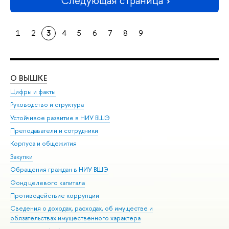
Следующая страница
1
2
3
4
5
6
7
8
9
О ВЫШКЕ
ОБ
Цифры и факты
Ли
Руководство и структура
Дов
Устойчивое развитие в НИУ ВШЭ
Ол
Преподаватели и сотрудники
При
Корпуса и общежития
Вы
Закупки
При
Обращения граждан в НИУ ВШЭ
Ас
Фонд целевого капитала
До
Противодействие коррупции
Цен
Сведения о доходах, расходах, об имуществе и
Би
обязательствах имущественного характера
Об