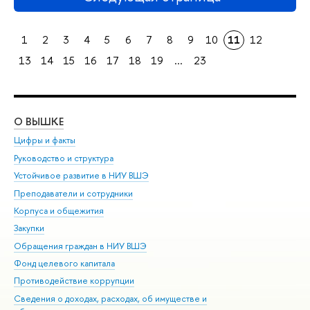
1
2
3
4
5
6
7
8
9
10
11
12
13
14
15
16
17
18
19
...
23
О ВЫШКЕ
ОБ
Цифры и факты
Ли
Руководство и структура
Дов
Устойчивое развитие в НИУ ВШЭ
Ол
Преподаватели и сотрудники
При
Корпуса и общежития
Вы
Закупки
При
Обращения граждан в НИУ ВШЭ
Ас
Фонд целевого капитала
До
Противодействие коррупции
Цен
Сведения о доходах, расходах, об имуществе и
Би