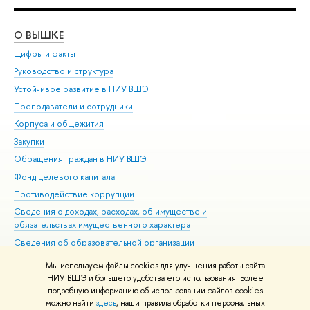
О ВЫШКЕ
ОБ
Цифры и факты
Ли
Руководство и структура
Дов
Устойчивое развитие в НИУ ВШЭ
Ол
Преподаватели и сотрудники
При
Корпуса и общежития
Вы
Закупки
При
Обращения граждан в НИУ ВШЭ
Ас
Фонд целевого капитала
До
Противодействие коррупции
Цен
Сведения о доходах, расходах, об имуществе и
Би
обязательствах имущественного характера
Об
Сведения об образовательной организации
Обр
Людям с ограниченными возможностями здоровья
Мы используем файлы cookies для улучшения работы сайта
Единая платежная страница
НИУ ВШЭ и большего удобства его использования. Более
подробную информацию об использовании файлов cookies
Работа в Вышке
можно найти
здесь
, наши правила обработки персональных