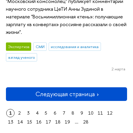
"Московский комсомолец" публикует комментарии
научного сотрудника ЦеТИ Анны Зудиной в
материале "Восьмимиллионная «тень»: получающие
зарплату «в конвертах» россияне рассказали о своей
жизни".
Экспертиза
СМИ
исследования и аналитика
взгляд ученого
2 марта
Следующая страница
1
2
3
4
5
6
7
8
9
10
11
12
13
14
15
16
17
18
19
...
28