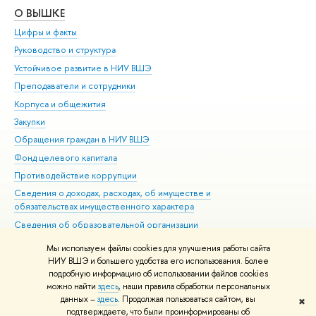
О ВЫШКЕ
ОБ
Цифры и факты
Ли
Руководство и структура
Дов
Устойчивое развитие в НИУ ВШЭ
Ол
Преподаватели и сотрудники
При
Корпуса и общежития
Вы
Закупки
При
Обращения граждан в НИУ ВШЭ
Ас
Фонд целевого капитала
До
Противодействие коррупции
Цен
Сведения о доходах, расходах, об имуществе и
Би
обязательствах имущественного характера
Об
Сведения об образовательной организации
Обр
Людям с ограниченными возможностями здоровья
Мы используем файлы cookies для улучшения работы сайта
Единая платежная страница
НИУ ВШЭ и большего удобства его использования. Более
подробную информацию об использовании файлов cookies
Работа в Вышке
можно найти
здесь
, наши правила обработки персональных
данных –
здесь
. Продолжая пользоваться сайтом, вы
✖
Редактору
подтверждаете, что были проинформированы об